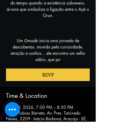
do tempo quando a existência sobreveio,
árvore que simboliza a ligação entre o Ayê o
Orun.
Um Ọmọdé inicia uma jornada de
descobertas. movida pela curiosidade,
atração e sonhos... ele encontra um velho
sábio, que po
RSVP
Time & Location
Nov 10, 2026, 7:00 PM – 8:50 PM
Teatro Tobias Barreto, Av. Pres. Tancredo
Neves, 2209 - Inácio Barbosa, Aracaju - SE,
49025-620, Brasil