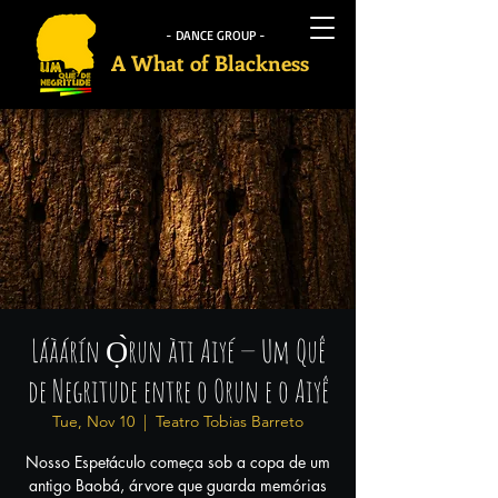
- DANCE GROUP -
A What of Blackness
Láàárín Ọ̀run àti Aiyé — Um Quê
de Negritude entre o Orun e o Aiyê
Tue, Nov 10
  |  
Teatro Tobias Barreto
Nosso Espetáculo começa sob a copa de um
antigo Baobá, árvore que guarda memórias