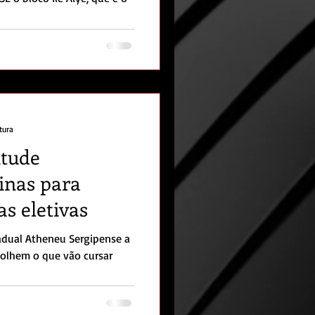
tura
tude
cinas para
as eletivas
adual Atheneu Sergipense a
hem o que vão cursar