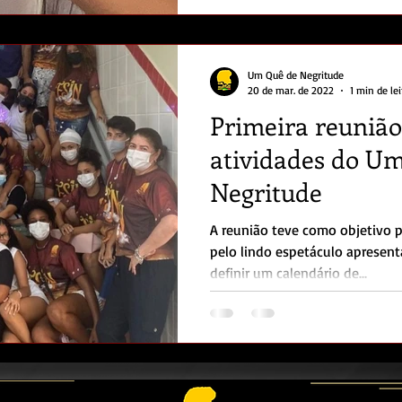
Um Quê de Negritude
20 de mar. de 2022
1 min de lei
Primeira reunião
atividades do U
Negritude
A reunião teve como objetivo p
pelo lindo espetáculo apresent
definir um calendário de...