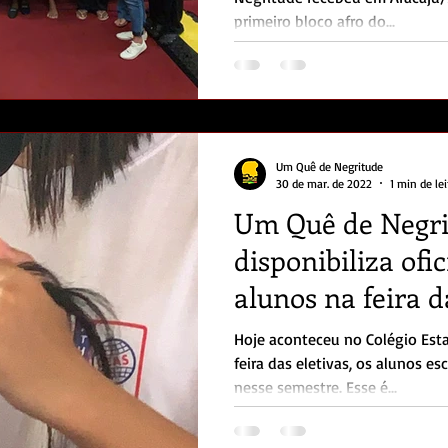
primeiro bloco afro do...
Um Quê de Negritude
30 de mar. de 2022
1 min de lei
Um Quê de Negri
disponibiliza ofi
alunos na feira d
Hoje aconteceu no Colégio Est
feira das eletivas, os alunos escol
nesse semestre. Esse é...