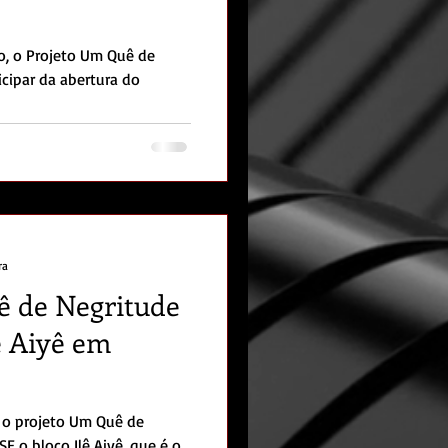
io, o Projeto Um Quê de
icipar da abertura do
ra
ê de Negritude
ê Aiyê em
, o projeto Um Quê de
E o bloco Ilê Aiyê, que é o