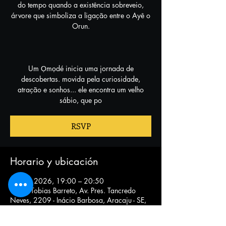
do tempo quando a existência sobreveio,
árvore que simboliza a ligação entre o Ayê o
Orun.
Um Ọmọdé inicia uma jornada de
descobertas. movida pela curiosidade,
atração e sonhos... ele encontra um velho
sábio, que po
RSVP
Horario y ubicación
10 nov 2026, 19:00 – 20:50
Teatro Tobias Barreto, Av. Pres. Tancredo
Neves, 2209 - Inácio Barbosa, Aracaju - SE,
49025-620, Brasil