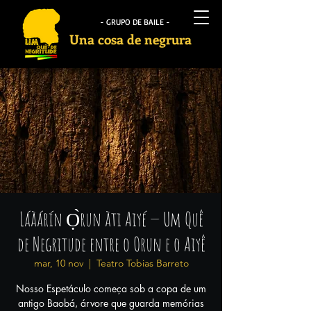
- GRUPO DE BAILE -
Una cosa de negrura
Láàárín Ọ̀run àti Aiyé — Um Quê
de Negritude entre o Orun e o Aiyê
mar, 10 nov
  |  
Teatro Tobias Barreto
Nosso Espetáculo começa sob a copa de um
antigo Baobá, árvore que guarda memórias