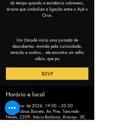
do tempo quando a existência sobreveio,
árvore que simboliza a ligação entre o Ayê o
Orun.
Um Ọmọdé inicia uma jornada de
descobertas. movida pela curiosidade,
atração e sonhos... ele encontra um velho
sábio, que po
RSVP
Horário e local
10 de nov. de 2026, 19:00 – 20:50
Teatro Tobias Barreto, Av. Pres. Tancredo
Neves, 2209 - Inácio Barbosa, Aracaju - SE,
49025-620, Brasil