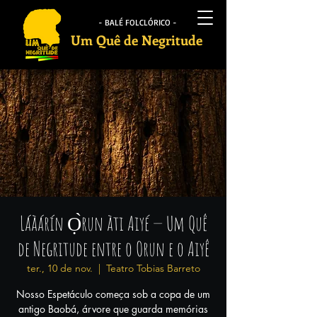
- BALÉ FOLCLÓRICO -
Um Quê de Negritude
Láàárín Ọ̀run àti Aiyé — Um Quê
de Negritude entre o Orun e o Aiyê
ter., 10 de nov.
  |  
Teatro Tobias Barreto
Nosso Espetáculo começa sob a copa de um
antigo Baobá, árvore que guarda memórias