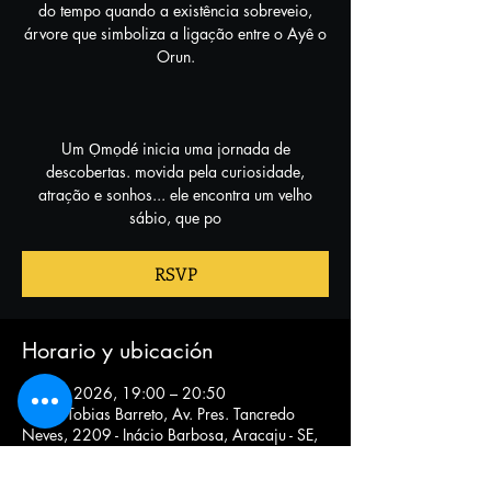
do tempo quando a existência sobreveio,
árvore que simboliza a ligação entre o Ayê o
Orun.
Um Ọmọdé inicia uma jornada de
descobertas. movida pela curiosidade,
atração e sonhos... ele encontra um velho
sábio, que po
RSVP
Horario y ubicación
10 nov 2026, 19:00 – 20:50
Teatro Tobias Barreto, Av. Pres. Tancredo
Neves, 2209 - Inácio Barbosa, Aracaju - SE,
49025-620, Brasil