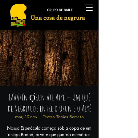
- GRUPO DE BAILE -
Una cosa de negrura
Láàárín Ọ̀run àti Aiyé — Um Quê
de Negritude entre o Orun e o Aiyê
mar, 10 nov
  |  
Teatro Tobias Barreto
Nosso Espetáculo começa sob a copa de um
antigo Baobá, árvore que guarda memórias