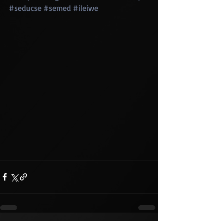
#seducse
#semed
#ileiwe