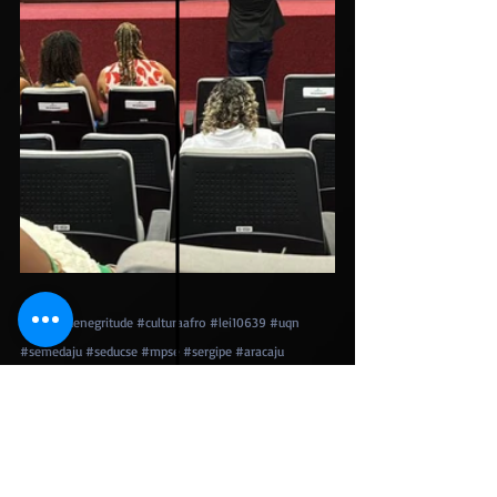
#umquedenegritude
#culturaafro
#lei10639
#uqn
#semedaju
#seducse
#mpse
#sergipe
#aracaju
#dancaafro
#noticiaaracaju
#iléiwé
#escola
#projetoescolar