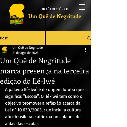
- BALÉ FOLCLÓRICO -
Um Quê de Negritude
Post
Um Quê de Negritude
21 de ago. de 2023
Um Quê de Negritude
marca presença na terceira
edição do Ilé-Iwé
A palavra Ilê-Iwé é de origem Iorubá que 
significa: "Escola", O Ilé-Iwé tem como o 
objetivo promover a reflexão acerca da 
Lei nº 10.639/2003, que inclui a cultura 
afro-brasileira e africana nos planos de 
aulas das escolas.