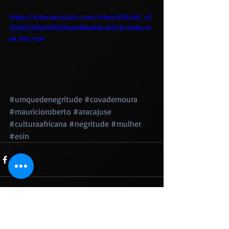
https://video.wixstatic.com/video/b394a8_c0
250d5598e5400d98abd86e88ca6828/480p/m
p4/file.mp4
#umquedenegritude
#covademoura
#mauricioroberto
#aracajuse
#culturaafricana
#negritude
#mulher
#esin
Posts recentes
Ver tudo