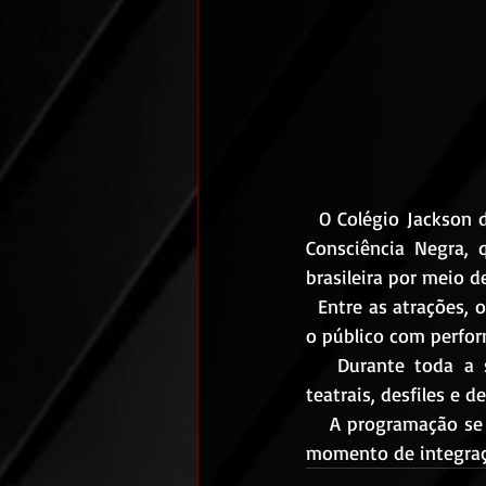
  O Colégio Jackson de Figueiredo realiza, entre os dias 21 e 24 de outubro de 2025, o Projeto 
Consciência Negra, 
brasileira por meio d
  Entre as atrações, o destaque é a apresentação do grupo Um Quê de Negritude, que encanta 
o público com perform
   Durante toda a semana, o evento conta ainda com palestras, oficinas, apresentações 
teatrais, desfiles e 
    A programação se encerra na sexta-feira, 24 de outubro, com a culminância do projeto, um 
momento de integraçã